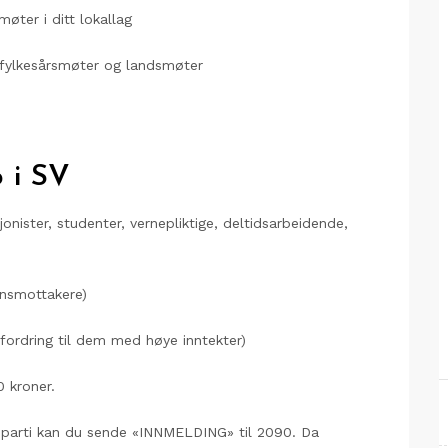
ter i ditt lokallag
il fylkesårsmøter og landsmøter
 i SV
jonister, studenter, vernepliktige, deltidsarbeidende,
nnsmottakere)
pfordring til dem med høye inntekter)
 kroner.
reparti kan du sende «INNMELDING» til 2090. Da