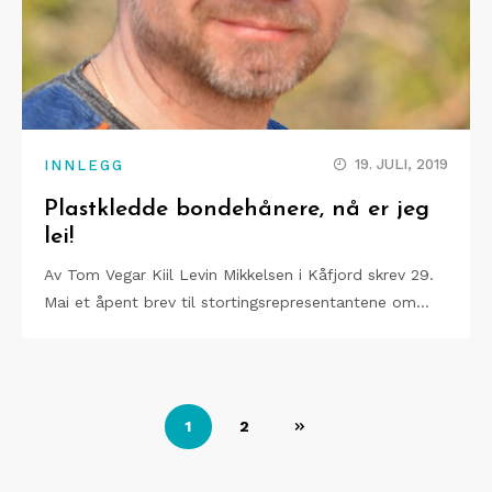
19. JULI, 2019
INNLEGG
Plastkledde bondehånere, nå er jeg
lei!
Av Tom Vegar Kiil Levin Mikkelsen i Kåfjord skrev 29.
Mai et åpent brev til stortingsrepresentantene om…
Sidepaginering
1
2