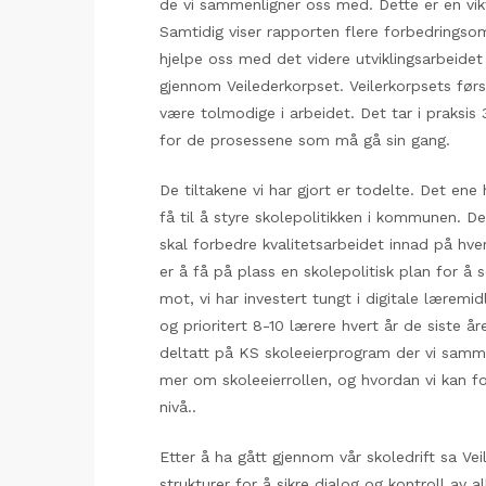
de vi sammenligner oss med. Dette er en vikti
Samtidig viser rapporten flere forbedringsom
hjelpe oss med det videre utviklingsarbeidet 
gjennom Veilederkorpset. Veilerkorpsets førs
være tolmodige i arbeidet. Det tar i praksis 
for de prosessene som må gå sin gang.
De tiltakene vi har gjort er todelte. Det en
få til å styre skolepolitikken i kommunen. D
skal forbedre kvalitetsarbeidet innad på hv
er å få på plass en skolepolitisk plan for å 
mot, vi har investert tungt i digitale læremid
og prioritert 8-10 lærere hvert år de siste år
deltatt på KS skoleeierprogram der vi sam
mer om skoleeierrollen, og hvordan vi kan f
nivå..
Etter å ha gått gjennom vår skoledrift sa Ve
strukturer for å sikre dialog og kontroll av 