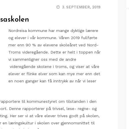
3. SEPTEMBER, 2019
isaskolen
Nordreisa kommune har mange dyktige lærere
og elever i vår kommune. Våren 2019 fullførte
mer enn 90 % av elevene skoleåret ved Nord-
Troms videregående. Dette er helt i toppen når
vi sammenligner oss med de andre
videregående skolene i troms, og viser at våre
elever er flinke elver som kan mye mer enn det
en noen ganger kan få inntrykk av når vi leser
 rapportere til kommunestyret om tilstanden i den
t. Denne rapporterer på trivsel, lese- regne- og
ing. Her ser vi at våre elever trives godt på skolen,
 en læringskultur i skolen over gjennomsnittet til