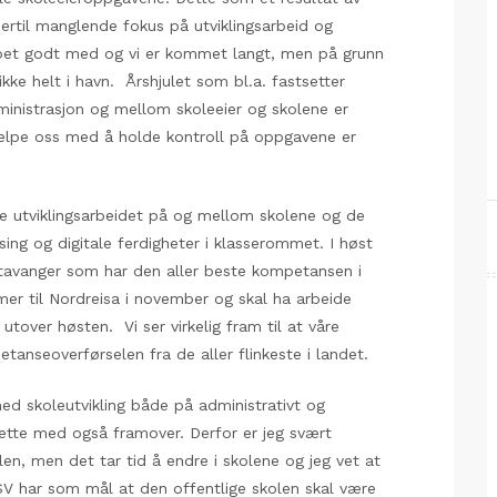
ertil manglende fokus på utviklingsarbeid og
bbet godt med og vi er kommet langt, men på grunn
ikke helt i havn. Årshjulet som bl.a. fastsetter
inistrasjon og mellom skoleeier og skolene er
elpe oss med å holde kontroll på oppgavene er
e utviklingsarbeidet på og mellom skolene og de
sing og digitale ferdigheter i klasserommet. I høst
 Stavanger som har den aller beste kompetansen i
er til Nordreisa i november og skal ha arbeide
over høsten. Vi ser virkelig fram til at våre
tanseoverførselen fra de aller flinkeste i landet.
med skoleutvikling både på administrativt og
tsette med også framover. Derfor er jeg svært
n, men det tar tid å endre i skolene og jeg vet at
. SV har som mål at den offentlige skolen skal være