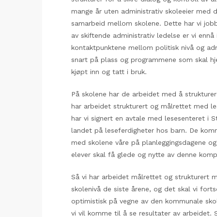
mange år uten administrativ skoleeier med d
samarbeid mellom skolene. Dette har vi jo
av skiftende administrativ ledelse er vi ennå 
kontaktpunktene mellom politisk nivå og adm
snart på plass og programmene som skal hj
kjøpt inn og tatt i bruk.
På skolene har de arbeidet med å strukturer
har arbeidet strukturert og målrettet med le
har vi signert en avtale med lesesenteret i
landet på leseferdigheter hos barn. De komm
med skolene våre på planleggingsdagene og ut
elever skal få glede og nytte av denne kompe
Så vi har arbeidet målrettet og strukturert 
skolenivå de siste årene, og det skal vi for
optimistisk på vegne av den kommunale skole
vi vil komme til å se resultater av arbeidet