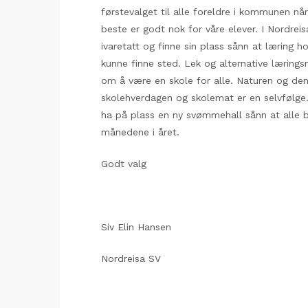
førstevalget til alle foreldre i kommunen nå
beste er godt nok for våre elever. I Nordreisa
ivaretatt og finne sin plass sånn at læring 
kunne finne sted. Lek og alternative lærings
om å være en skole for alle. Naturen og den 
skolehverdagen og skolemat er en selvfølge. I
ha på plass en ny svømmehall sånn at alle b
månedene i året.
Godt valg
Siv Elin Hansen
Nordreisa SV