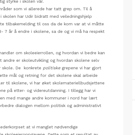
g styrke i skolen vår.
råder som vi allerede har tatt grep om. Til å
i skolen har Udir bidratt med veiledningshjelp
te tilbakemelding til oss da de kom var at vi måtte
3- 7 år å endre i skolene, sa de og vi må ha respekt
e handler om skoleeierrollen, og hvordan vi bedre kan
et andre er skoleutvikling og hvordan skolene selv
er skole. De konkrete
politiske
grepene vi har gjort
sette mål og retning for det skolene skal arbeide
ler til skolene, vi har øket skolemateriellbudsjettene
ene på etter- og videreutdanning. I tillegg har vi
men med mange andre kommuner i nord har lært
orbedre dialogen mellom politisk og administrativt
ilederkorpset at vi manglet nødvendige
alle skoleeieroppgavene. Dette som et resultat av