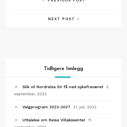
Innleggsnavigasjon
PREVIOUS POST
NEXT POST
Tidligere Innlegg
Slik vil Nordreisa SV få ned sykefraværet
3.
september, 2023
Valgprogram 2023-2027
21. juli, 2023
Uttalelse om Reisa Villakssenter
11.