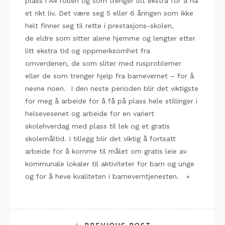
plass i A4 rollen
og som trenger litt ekstra for å ha
et rikt liv. D
et være seg 5
eller 6 åringen
som ikke
helt finner seg til rette i prestasjons-skolen,
de
eldre som sitter alene hjemme og lengter etter
litt ekstra tid og oppmerksomhet fra
omverdenen
,
de som sliter med rusproblemer
eller
de s
om trenger hjelp fra
barnevernet
–
for å
nevne noen.
I den neste perioden blir det viktigste
for meg å
arbeide for å
få på plass
hele stillinger i
helsevesenet og arbeide for
en variert
sk
olehverdag med plass til lek og et gratis
skolemåltid. I tillegg blir det viktig å fortsatt
arbeide for å komme til målet om gratis leie av
kommunale lokaler ti
l aktiviteter for barn og unge
og for å heve kvaliteten i barneverntjenesten.
«